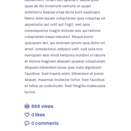
laudantium, totam rem aperiam, eaque ipsa
quae ab illo inventore veritatis et quasi
architecto beatae vitae dicta sunt explicabo.
Nemo enim ipsam voluptatem quia voluptas sit
aspernatur aut odit aut fugit, sed quia
consequuntur magni dolores eos qui ratione
voluptatem sequi nesciunt. Neque porro
quisquam est, qui dolorem ipsum quia dolor sit
amet, consectetur, adipisci velit, sed quia non
numquam eius modi tempora incidunt ut labore
et dolore magnam aliquam quaerat voluptatem.
Aliquam bibendum lacus quis nulla dignissim
faucibus. Sed mauris enim, bibendum at purus
aliquet, maximus molestie tortor. Sed faucibus
et tellus eu sollicitudin. Sed fringilla malesuada
luctus.
868
views
0
likes
0
comments