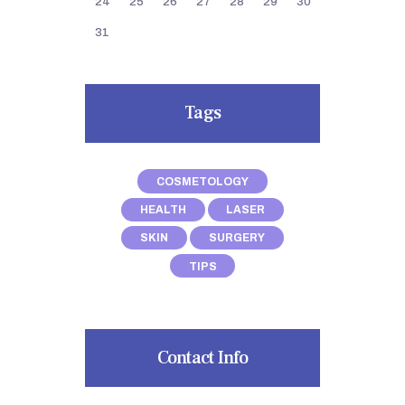
24
25
26
27
28
29
30
31
Tags
COSMETOLOGY
HEALTH
LASER
SKIN
SURGERY
TIPS
Contact Info