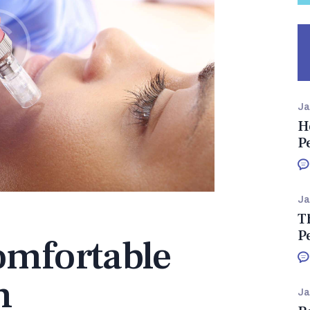
Ja
H
P
Ja
T
P
omfortable
n
Ja