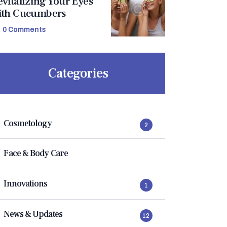
evitalizing Your Eyes
ith Cucumbers
0
Comments
Categories
Cosmetology
2
Face & Body Care
Innovations
1
News & Updates
12