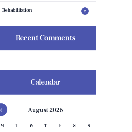
Rehabilitation
2
Recent Comments
Calendar
August 2026
M
T
W
T
F
S
S