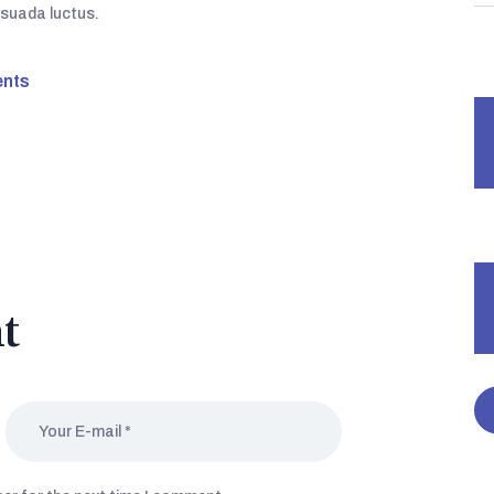
lesuada luctus.
nts
t