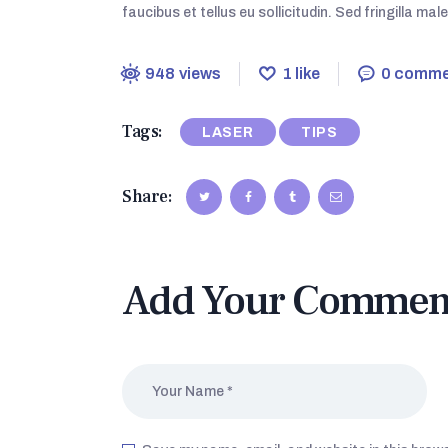
faucibus et tellus eu sollicitudin. Sed fringilla ma
948
views
1
like
0
comme
Tags:
LASER
TIPS
Share:
Add Your Commen