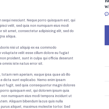
R
w
 sequi nesciunt. Neque porro quisquam est, qui
pisci velit, sed quia non numquam eius modi
 sit amet, consectetur adipisicing elit, sed do
gna aliqua.
aboris nisi ut aliquip ex ea commodo
n voluptate velit esse cillum dolore eu fugiat
non proident, sunt in culpa qui officia deserunt
e omnis iste natus error sit.
totam rem aperiam, eaque ipsa quae ab illo
tae dicta sunt explicabo. Nemo enim ipsam
 aut fugit, sed quia consequuntur magni dolores
 porro quisquam est, qui dolorem ipsum quia
quia non numquam eius modi tempora incidunt ut
tem. Aliquam bibendum lacus quis nulla
 purus aliquet, maximus molestie tortor. Sed